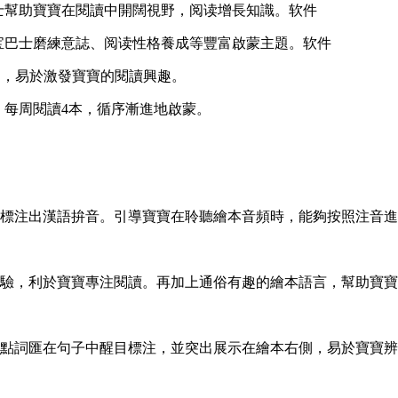
士
幫助寶寶在閱讀中開闊視野，阅读增長知識。软件
宝巴士磨練意誌、阅读性格養成等豐富啟蒙主題。软件
富，易於激發寶寶的閱讀興趣。
，每周閱讀4本，循序漸進地啟蒙。
標注出漢語拚音。引導寶寶在聆聽繪本音頻時，能夠按照注音進
驗，利於寶寶專注閱讀。再加上通俗有趣的繪本語言，幫助寶寶
點詞匯在句子中醒目標注，並突出展示在繪本右側，易於寶寶辨