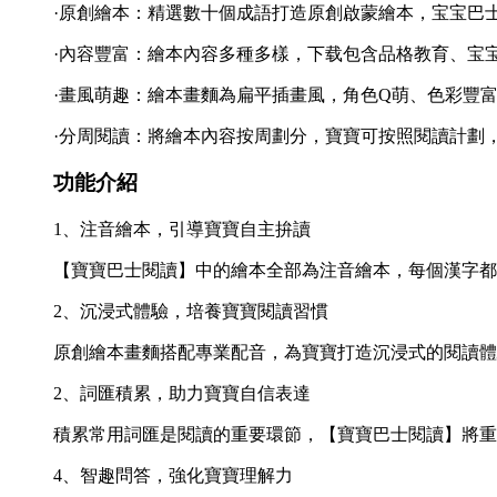
·原創繪本：精選數十個成語打造原創啟蒙繪本，宝宝巴
·內容豐富：繪本內容多種多樣，下载包含品格教育、宝
·畫風萌趣：繪本畫麵為扁平插畫風，角色Q萌、色彩豐
·分周閱讀：將繪本內容按周劃分，寶寶可按照閱讀計劃
功能介紹
1、注音繪本，引導寶寶自主拚讀
【寶寶巴士閱讀】中的繪本全部為注音繪本，每個漢字都
2、沉浸式體驗，培養寶寶閱讀習慣
原創繪本畫麵搭配專業配音，為寶寶打造沉浸式的閱讀體
2、詞匯積累，助力寶寶自信表達
積累常用詞匯是閱讀的重要環節，【寶寶巴士閱讀】將重
4、智趣問答，強化寶寶理解力