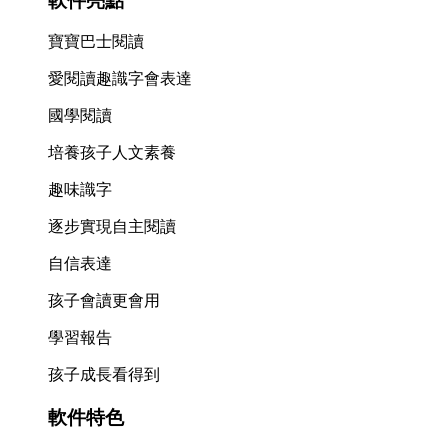
軟件亮點
寶寶巴士閱讀
愛閱讀趣識字會表達
國學閱讀
培養孩子人文素養
趣味識字
逐步實現自主閱讀
自信表達
孩子會讀更會用
學習報告
孩子成長看得到
軟件特色