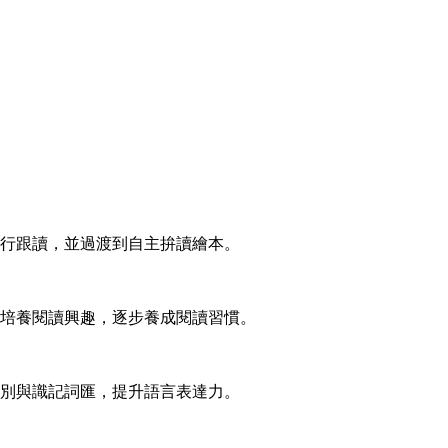
行跟讀，並過渡到自主拚讀繪本。
培養閱讀興趣，逐步養成閱讀習慣。
別與識記詞匯，提升語言表達力。