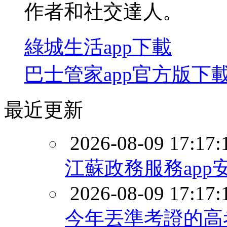
作者和社交達人。
綠城生活app下載
巴士管家app官方版下
最近更新
2026-08-09 17:17:
江蘇政務服務app
2026-08-09 17:17:
今年丟準考證的高