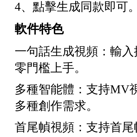
4、點擊生成同款即可
軟件特色
一句話生成視頻：輸入
零門檻上手。
多種智能體：支持MV
多種創作需求。
首尾幀視頻：支持首尾