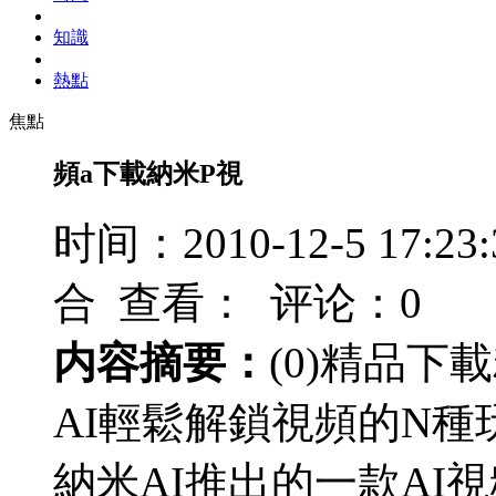
知識
熱點
焦點
頻a下載納米P視
时间：2010-12-5 17
合 查看：
评论：0
内容摘要：
(0)精品
AI輕鬆解鎖視頻的N種玩
納米AI推出的一款AI