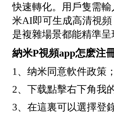
快速轉化。用戶隻需輸
米
AI即可生成高清視
是複雜場景都能精準呈
納米P視頻app怎麽注
1、纳米同意軟件政策
2、下载點擊右下角我
3、在這裏可以選擇登