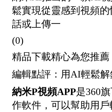
鬆實現從靈感到視頻的
話或上傳一
(0)
精品下載精心為您推薦
編輯點評：用AI輕鬆
納米P視頻APP
是360
作軟件，可以幫助用戶