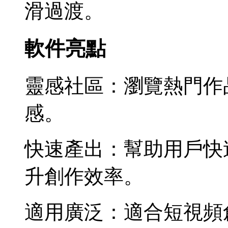
滑過渡。
軟件亮點
靈感社區：瀏覽熱門作
感。
快速產出：幫助用戶快
升創作效率。
適用廣泛：適合短視頻