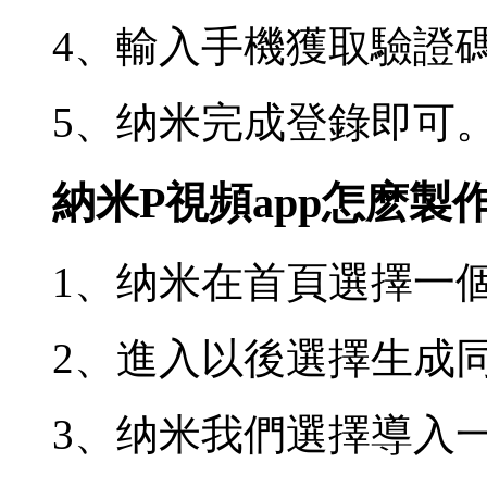
4、輸入手機獲取驗證
5、纳米完成登錄即可
納米P視頻app怎麽製
1、纳米在首頁選擇一
2、進入以後選擇生成
3、纳米我們選擇導入